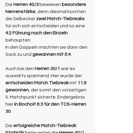
Die 
Herren 40/3
 bewiesen 
besondere 
Nervenstärke
, denn diesmal konnten 
die Selbecker 
zwei Match-Tiebreaks
für sich sich entscheiden und so eine
4:2 Führung nach den Einzeln
behaupten.
In den Doppeln machten sie dann den 
Sack zu und 
gewannen mit 5:4
.
Auch bei den 
Herren 30/1
 war es 
auswärts spannend. Hier wurde der 
entscheiden Match Tiebreak
 mit 
11:9 
gewonnen
, der somit den vorzeitigen 
5. Matchpunkt sicherte. Endergebnis 
hier 
in Bocholt 6:3 für den TCS-Herren 
30
.
Die 
erfolgreiche Match-Tiebreak 
Statistik
 befeuerten die
 Herren 40/1