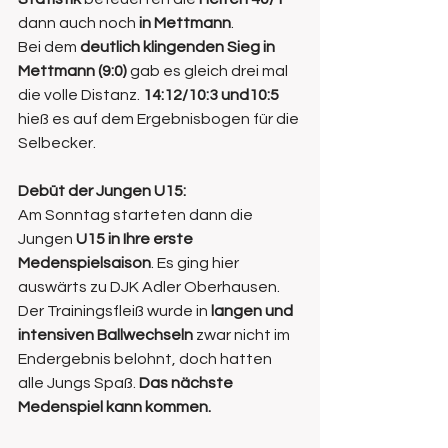
dann auch noch 
in Mettmann
.
Bei dem 
deutlich klingenden Sieg in 
Mettmann (9:0)
 gab es gleich drei mal 
die volle Distanz.
 14:12/10:3 und10:5 
hieß es auf dem Ergebnisbogen für die 
Selbecker.
Debüt der Jungen U15:
Am Sonntag starteten dann die 
Jungen 
U15 in Ihre erste 
Medenspielsaison
. Es ging hier 
auswärts zu DJK Adler Oberhausen. 
Der Trainingsfleiß wurde in
 langen und 
intensiven Ballwechseln
 zwar nicht im 
Endergebnis belohnt, doch hatten 
alle Jungs Spaß. 
Das nächste 
Medenspiel kann kommen.