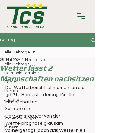
Beitrag
Alle Beiträge
28. Mai 2024
1 Min. Lesezeit
Alle Beiträge
Wetter lässt 2
Heimspieltermine
Mannschaften nachsitzen
Damen
Der Wetterbericht ist momentan die 
Herren
größte Herausforderung für alle 
Jugend
Mannschaften.
Gastronomie
Der Samstag war von der 
Veranstaltungen
Wetterprognose grausam 
Presse
vorhergesagt, doch das Wetter hielt.