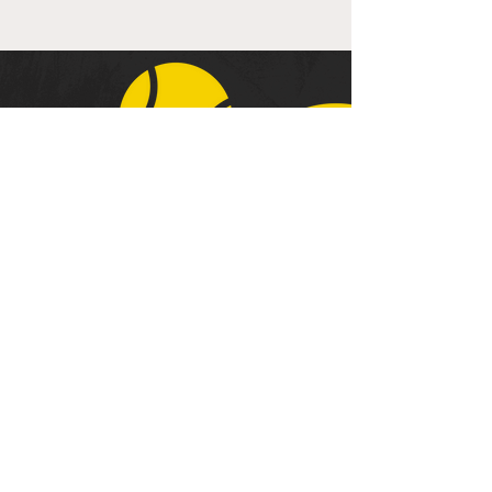
Kontakt
Stooter Straße 17
45481 Mülheim an der
Ruhr (NRW)
info@tc-selbeck.de
0208 - 48 82 67
Impressum
Datenschutz
© 2022 TC Selbeck · Berger + Partner GmbH