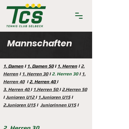
Mannschaften
1. Damen
I
1. Damen 50
I
1. Herren
I
2.
Herren
I
1. Herren 30
I
2. Herren 30
I
1.
Herren 40
I
2. Herre
n 40
I
3. Herren 40
I
1.Herren 50
I
2.Herren 50
I
Junioren U12
I
1.Junioren U15
I
2.Junioren U15
I
Juniorinnen U15
I
2. Herren 30