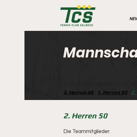
NE
Mannscha
1. Damen
I
1. Damen 50
I
1. He
3. Herren 40
I
1. Herren 50
I
2.
2. Herren 50
Die Teammitglieder: