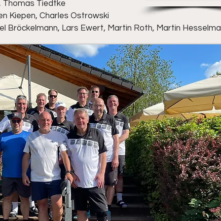
o, Thomas Tiedtke
ten Kiepen, Charles Ostrowski
el Bröckelmann, Lars Ewert, Martin Roth, Martin Hesselm