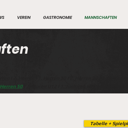
WS
VEREIN
GASTRONOMIE
MANNSCHAFTEN
ften
rr
en
I
2. Herren
I
1. Herren 30
I
2. Herren 30
I
1
. Herren 4
 Herren 50
I
Junioren U12
I
1. Junioren U15
I
2. Junioren 
Tabelle + Spielp