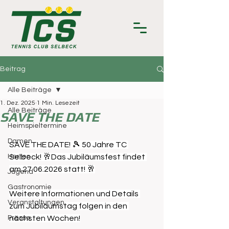
Beitrag
Alle Beiträge
1. Dez. 2025
1 Min. Lesezeit
Alle Beiträge
SAVE THE DATE
Heimspieltermine
Damen
SAVE THE DATE! 🎾 50 Jahre TC 
Herren
Selbeck! 🥂Das Jubiläumsfest findet 
am 27.06.2026 statt! 🥂
Jugend
Gastronomie
Weitere Informationen und Details 
Veranstaltungen
zum Jubiläumstag folgen in den 
Presse
nächsten Wochen!