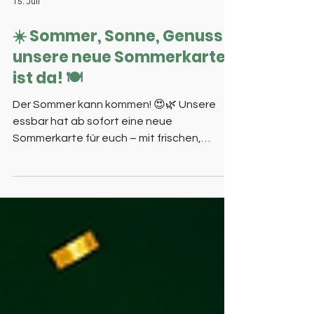
15. Juli
☀️ Sommer, Sonne, Genuss –
unsere neue Sommerkarte
ist da! 🍽️
Der Sommer kann kommen! 😍🌿 Unsere
essbar hat ab sofort eine neue
Sommerkarte für euch – mit frischen,
leichten und richtig leckeren Gerichten. 🥗
🍉 Ob nach dem Training oder einfach zum
Genießen – schaut vorbei und entdeckt
eure neuen Sommer-Favoriten. ☀️💚 Wir
freuen uns auf euch! 😊🍴 Unter dem
folgenden Link findet Ihr die neue
Speisekarte https://c08fbd0a-67f2-4e07-
82c6-
766d35b49416.filesusr.com/ugd/b03a82_6