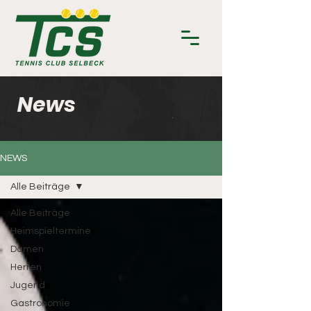
News
NEWS
Alle Beiträge
Alle Beiträge
Heimspieltermine
Damen
Herren
Jugend
Gastronomie