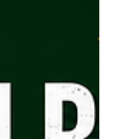
b8bd0e51c7e4a488c1a82e1670244d9.pdf