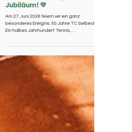
18. Mai
Wir feiern unser großes
Jubiläum! 💚
Am 27. Juni 2026 feiern wir ein ganz
besonderes Ereignis: 50 Jahre TC Selbeck!
Ein halbes Jahrhundert Tennis,
Leidenschaft, Gemeinschaft und
Vereinsleben – das möchten wir natürlich
gemeinsam mit euch feiern. Unser
Jubiläumstag bietet ein abwe
chslungsreiches Programm für Mitglieder,
Familien, Freunde, Gäste und alle, die sich
unserem Verein verbunden fühlen. Ab 15:00
Uhr startet die Gastronomie – für das
leibliche Wohl sorgt „die Essbar“. 🍽️ Von
16:00 bis 17:30 Uhr erwartet