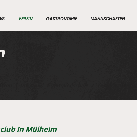
WS
VEREIN
GASTRONOMIE
MANNSCHAFTEN
n
ätten
I
Vorstand
I
Mitgliedschaft
I
Tennistraining
club in Mülheim