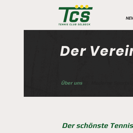
NE
Der Verei
Über uns
I
Moderne Sportst
Der schönste Tennis