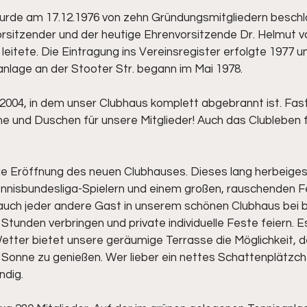
 wurde am 17.12.1976 von zehn Gründungsmitgliedern besch
Vorsitzender und der heutige Ehrenvorsitzende Dr. Helmut v
leitete. Die Eintragung ins Vereinsregister erfolgte 1977 u
sanlage an der Stooter Str. begann im Mai 1978.
004, in dem unser Clubhaus komplett abgebrannt ist. Fast 
e und Duschen für unsere Mitglieder! Auch das Clubleben 
die Eröffnung des neuen Clubhauses. Dieses lang herbeige
nisbundesliga-Spielern und einem großen, rauschenden Fe
 auch jeder andere Gast in unserem schönen Clubhaus bei 
e Stunden verbringen und private individuelle Feste feiern. 
etter bietet unsere geräumige Terrasse die Möglichkeit, 
e Sonne zu genießen. Wer lieber ein nettes Schattenplätzch
ndig.