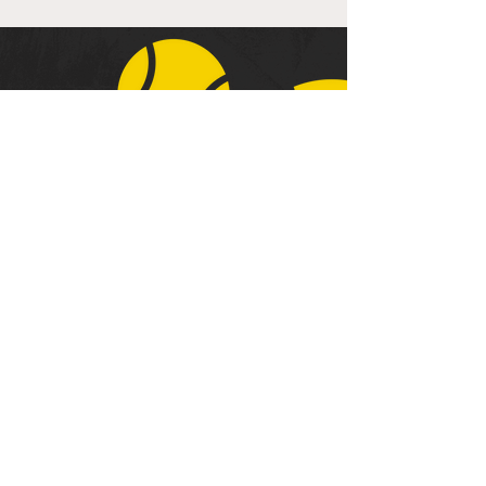
Kontakt
Stooter Straße 17
45481 Mülheim an der
Ruhr (NRW)
info@tc-selbeck.de
0208 - 48 82 67
Impressum
Datenschutz
© 2022 TC Selbeck · Berger + Partner GmbH