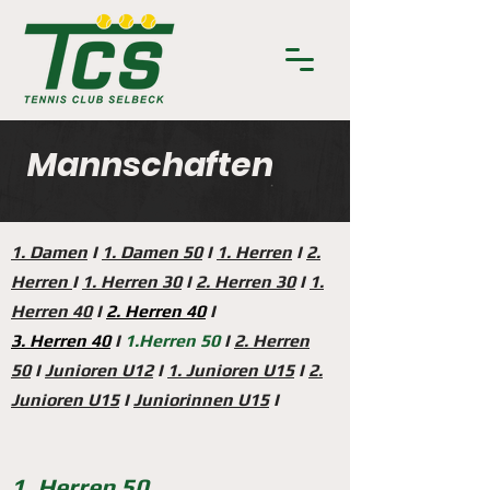
Mannschaften
1. Damen
I
1. Damen 50
I
1. Herr
en
I
2.
Herren
I
1. Herren 30
I
2. Herren 30
I
1
.
Herren 40
I
2. Herren 40
I
3. Herren 40
I
1.Herren 50
I
2. Herren
50
I
Junioren U12
I
1. Junioren U15
I
2.
Junioren U15
I
Juniorinnen U15
I
1. Herren 50