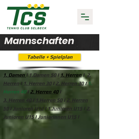
Mannschaften
Tabelle + Spielplan
1. Damen
I
1.Damen 50
I
1. Herren
I
2.
Herren
I
1. Herren 30
I
2. Herren 30
I
1.
Herren 40
I
2. Herren 40
I
3. Herren 40
I
1.Herren 50
I
2. Herren
50
I
Junioren U12
I
1.Junioren U15
I
2.
Junioren U15
I
Juniorinnen U15
I