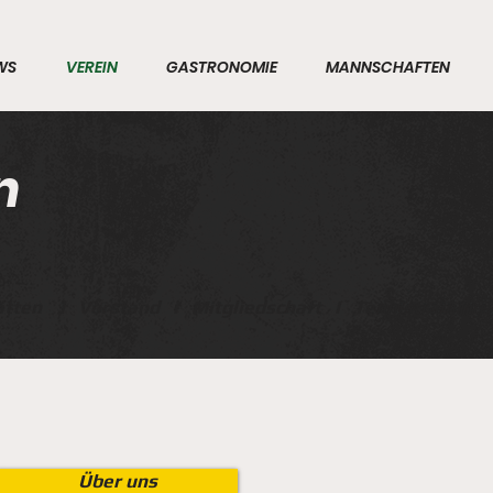
WS
VEREIN
GASTRONOMIE
MANNSCHAFTEN
n
ätten
I
Vorstand
I
Mitgliedschaft
I
Tennistraining
Über uns