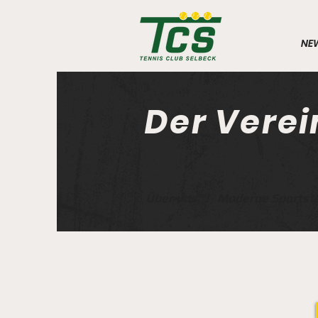
NE
Der Verei
Über uns
I
Moderne Sportst