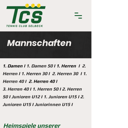
Mannschaften
1. Damen
I
1. Damen 50
I
1. Herren
I
2.
Herren
I
1. Herren 30
I
2. Herren 30
I
1.
Herren 40
I
2. Herren 40
I
3. Herren 40
I
1.
Herren 50
I
2
.
Herren
50
I
Junioren U12
I
1. Junioren U15
I
2.
Junioren U15
I
Juniorinnen U15
I
Heimspiele unserer