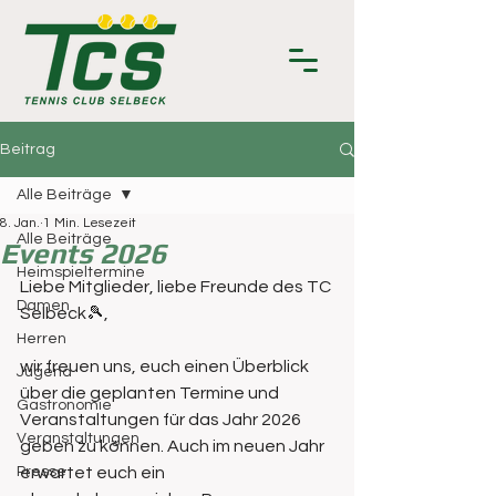
Beitrag
Alle Beiträge
8. Jan.
1 Min. Lesezeit
Alle Beiträge
Events 2026
Heimspieltermine
Liebe Mitglieder, liebe Freunde des TC 
Damen
Selbeck🎾,
Herren
wir freuen uns, euch einen Überblick 
Jugend
über die geplanten Termine und 
Gastronomie
Veranstaltungen für das Jahr 2026 
Veranstaltungen
geben zu können. Auch im neuen Jahr 
Presse
erwartet euch ein 