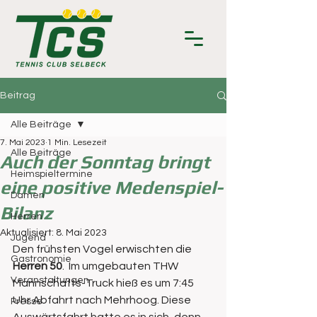
Beitrag
Alle Beiträge
7. Mai 2023
1 Min. Lesezeit
Alle Beiträge
Auch der Sonntag bringt
Heimspieltermine
eine positive Medenspiel-
Damen
Bilanz
Herren
Aktualisiert:
8. Mai 2023
Jugend
Den frühsten Vogel erwischten die 
Gastronomie
Herren 50
.  Im umgebauten THW 
Veranstaltungen
Mannschafts-Truck hieß es um 7:45 
Uhr Abfahrt nach Mehrhoog. Diese 
Presse