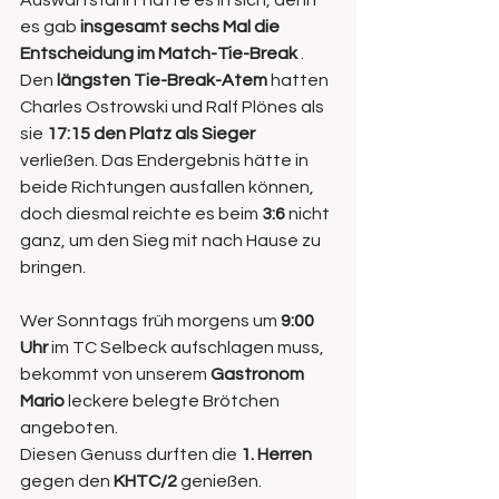
Auswärtsfahrt hatte es in sich, denn 
es gab
 insgesamt sechs Mal die 
Entscheidung im Match-Tie-Break 
. 
Den 
längsten Tie-Break-Atem
 hatten 
Charles Ostrowski und Ralf Plönes als 
sie 
17:15 den Platz als Sieger
verließen. Das Endergebnis hätte in 
beide Richtungen ausfallen können, 
doch diesmal reichte es beim 
3:6 
nicht 
ganz, um den Sieg mit nach Hause zu 
bringen.
Wer Sonntags früh morgens um 
9:00 
Uhr
 im TC Selbeck aufschlagen muss, 
bekommt von unserem 
Gastronom 
Mario
 leckere belegte Brötchen 
angeboten. 
Diesen Genuss durften die 
1. Herren
gegen den 
KHTC/2
 genießen.