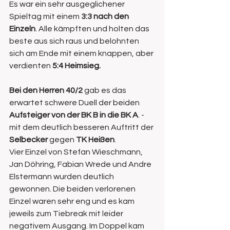
Es war ein sehr ausgeglichener 
Spieltag mit einem 
3:3 nach den 
Einzeln
. Alle kämpften und holten das 
beste aus sich raus und belohnten 
sich am Ende mit einem knappen, aber 
verdienten 
5:4 Heimsieg.
Bei den Herren 40/2 
gab es das 
erwartet schwere Duell der beiden 
Aufsteiger von der BK B in die BK A
. - 
mit dem deutlich besseren Auftritt der 
Selbecker
 gegen 
TK Heißen
.
Vier Einzel von Stefan Wieschmann, 
Jan Döhring, Fabian Wrede und Andre 
Elstermann wurden deutlich 
gewonnen. Die beiden verlorenen 
Einzel waren sehr eng und es kam 
jeweils zum Tiebreak mit leider 
negativem Ausgang. Im Doppel kam 