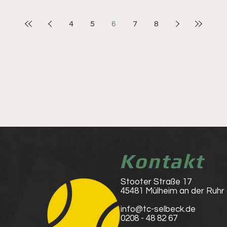
4
5
6
7
8
Kontakt
Stooter Straße 17
45481 Mülheim an der Ruhr
info@tc-selbeck.de
0208 - 48 82 67