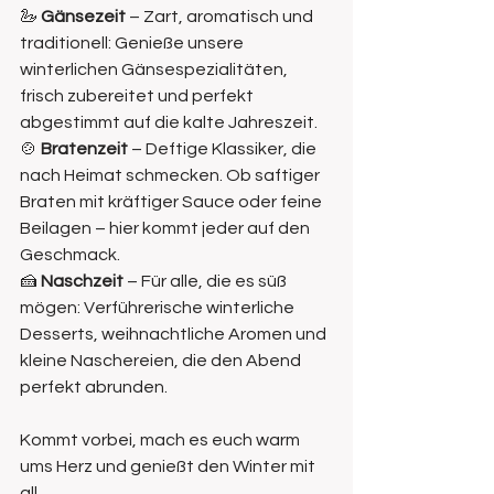
🦢 
Gänsezeit
 – Zart, aromatisch und 
traditionell: Genieße unsere 
winterlichen Gänsespezialitäten, 
frisch zubereitet und perfekt 
abgestimmt auf die kalte Jahreszeit.
🍲 
Bratenzeit
 – Deftige Klassiker, die 
nach Heimat schmecken. Ob saftiger 
Braten mit kräftiger Sauce oder feine 
Beilagen – hier kommt jeder auf den 
Geschmack.
🍰 
Naschzeit
 – Für alle, die es süß 
mögen: Verführerische winterliche 
Desserts, weihnachtliche Aromen und 
kleine Naschereien, die den Abend 
perfekt abrunden.
Kommt vorbei, mach es euch warm 
ums Herz und genießt den Winter mit 
all 