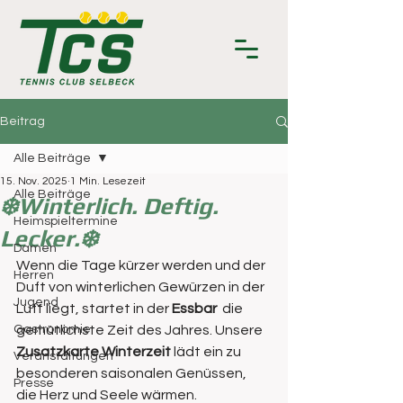
Beitrag
Alle Beiträge
15. Nov. 2025
1 Min. Lesezeit
Alle Beiträge
❄️Winterlich. Deftig.
Heimspieltermine
Lecker.❄️
Damen
Wenn die Tage kürzer werden und der 
Herren
Duft von winterlichen Gewürzen in der 
Jugend
Luft liegt, startet in der 
Essbar 
 die 
Gastronomie
gemütlichste Zeit des Jahres. Unsere 
Zusatzkarte Winterzeit
 lädt ein zu 
Veranstaltungen
besonderen saisonalen Genüssen, 
Presse
die Herz und Seele wärmen.