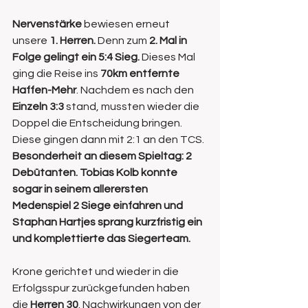
Nervenstärke
 bewiesen erneut 
unsere 
1. Herren.
 Denn zum 
2. Mal in 
Folge gelingt ein 5:4 Sieg.
 Dieses Mal 
ging die Reise ins 
70km entfernte 
Haffen-Mehr
. Nachdem es nach den 
Einzeln 3:3
 stand, mussten wieder die 
Doppel die Entscheidung bringen. 
Diese gingen dann mit 2:1 an den TCS. 
Besonderheit an diesem Spieltag: 2 
Debütanten. Tobias Kolb konnte 
sogar in seinem allerersten 
Medenspiel 2 Siege einfahren und 
Staphan Hartjes sprang kurzfristig ein 
und komplettierte das Siegerteam. 
Krone gerichtet und wieder in die 
Erfolgsspur zurückgefunden haben 
die 
Herren 30
. Nachwirkungen von der  