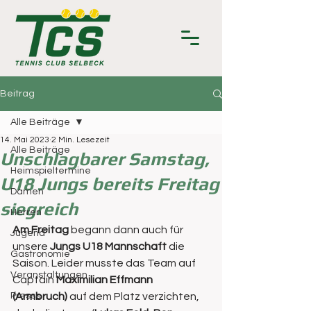
Beitrag
Alle Beiträge
14. Mai 2023
2 Min. Lesezeit
Alle Beiträge
Unschlagbarer Samstag,
Heimspieltermine
U18 Jungs bereits Freitag
Damen
siegreich
Herren
Am Freitag
 begann dann auch für 
Jugend
unsere 
Jungs U18 Mannschaft 
die 
Gastronomie
Saison. Leider musste das Team auf 
Veranstaltungen
Captain 
Maximilian Effmann 
Presse
(Armbruch)
 auf dem Platz verzichten, 