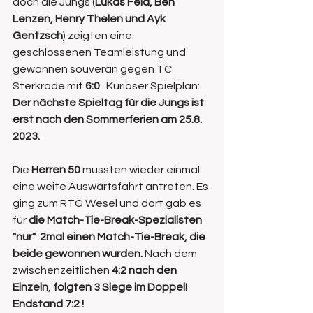
doch die Jungs (
Lukas Feld, Ben 
Lenzen, Henry Thelen und Ayk 
Gentzsch
) zeigten eine 
geschlossenen Teamleistung und 
gewannen souverän gegen TC 
Sterkrade mit 
6:0
.  Kurioser Spielplan: 
Der nächste Spieltag für die Jungs ist 
erst nach den Sommerferien am 25.8. 
2023.
Die 
Herren 50 
mussten wieder einmal 
eine weite Auswärtsfahrt antreten. Es 
ging zum RTG Wesel und dort gab es 
für 
die Match-Tie-Break-Spezialisten 
"nur"  2mal einen Match-Tie-Break, die 
beide gewonnen wurden.
 Nach dem 
zwischenzeitlichen 
4:2 nach den 
Einzeln
, 
folgten 3 Siege im Doppel! 
Endstand 7:2 !