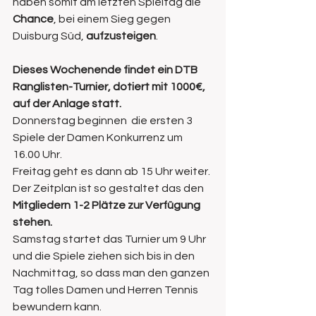
haben somit am letzten Spieltag die 
Chance
, bei einem Sieg gegen 
Duisburg Süd, 
aufzusteigen
.
Dieses Wochenende findet ein DTB 
Ranglisten-Turnier, dotiert mit 1000€, 
auf der Anlage statt.
Donnerstag beginnen  die ersten 3 
Spiele der Damen Konkurrenz um 
16.00 Uhr.
Freitag geht es dann ab 15 Uhr weiter. 
Der Zeitplan ist so gestaltet das den
Mitgliedern 1-2 Plätze zur Verfügung 
stehen.
Samstag startet das Turnier um 9 Uhr 
und die Spiele ziehen sich bis in den 
Nachmittag, so dass man den ganzen 
Tag tolles Damen und Herren Tennis 
bewundern kann.