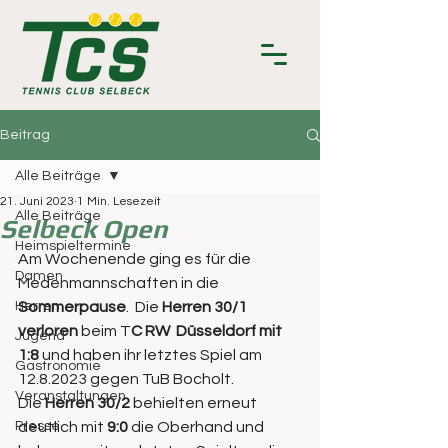
Beitrag
Alle Beiträge
21. Juni 2023
1 Min. Lesezeit
Alle Beiträge
Selbeck Open
Heimspieltermine
Am Wochenende ging es für die 
Damen
Medenmannschaften in die 
Herren
Sommerpause
.  Die 
Herren 30/1 
verloren
 beim T
C RW  Düsseldorf mit 
Jugend
1:8 
und haben ihr letztes Spiel am 
Gastronomie
12.8.2023 gegen TuB Bocholt.
Veranstaltungen
Die 
Herren 30/2
 behielten erneut 
Presse
deutlich mit
 9:0
 die Oberhand und 