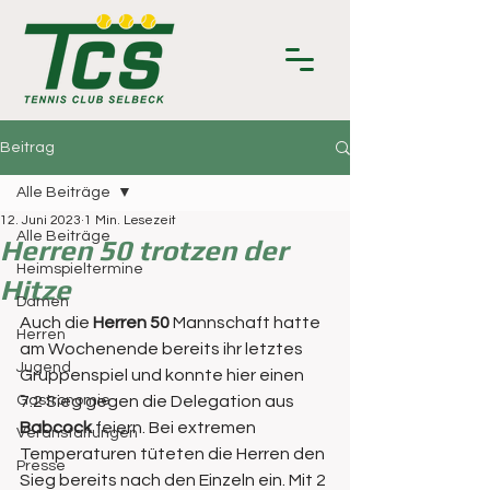
Beitrag
Alle Beiträge
12. Juni 2023
1 Min. Lesezeit
Alle Beiträge
Herren 50 trotzen der
Heimspieltermine
Hitze
Damen
Auch die 
Herren 50
 Mannschaft hatte 
Herren
am Wochenende bereits ihr letztes 
Jugend
Gruppenspiel und konnte hier einen 
Gastronomie
7:2 Sieg gegen die Delegation aus 
Babcock
 feiern. Bei extremen 
Veranstaltungen
Temperaturen tüteten die Herren den 
Presse
Sieg bereits nach den Einzeln ein. Mit 2 