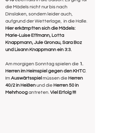
die Mädels nicht nur bis nach 
Dinslaken, sondern leider auch, 
aufgrund der Wetterlage,  in die Halle. 
Hier erkämpften sich die Mädels: 
Marie-Luise Effmann, Lotta 
Knappmann, Jule Gronau, Sara Boz 
und Lisann Knappmann ein 3:3.
Am morgigen Sonntag spielen die 
1. 
Herren im Heimspiel gegen den KHTC
. 
Im 
Auswärtsspiel
 müssen die 
Herren 
40/2 in Heißen
 und die 
Herren 50 in 
Mehrhoog
 antreten. 
Viel Erfolg !!!!