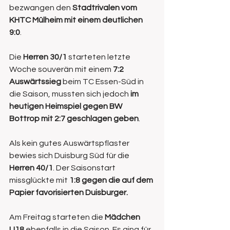
bezwangen den 
Stadtrivalen vom 
KHTC Mülheim mit einem deutlichen 
9:0
.
Die 
Herren 30/1
 starteten letzte 
Woche souverän mit einem 
7:2 
Auswärtssieg
 beim TC Essen-Süd in 
die Saison, mussten sich jedoch
 im 
heutigen Heimspiel gegen BW 
Bottrop mit 2:7 geschlagen geben
. 
Als kein gutes Auswärtspflaster 
bewies sich Duisburg Süd für die 
Herren 40/1
. Der Saisonstart 
missglückte mit 
1:8 gegen die auf dem 
Papier favorisierten Duisburger.
Am Freitag starteten die 
Mädchen 
U18 
ebenfalls in die Saison. Es ging für 