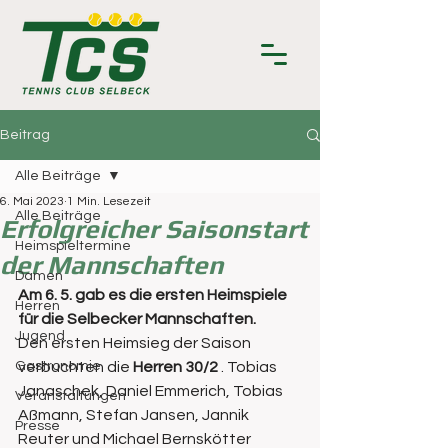
Beitrag
Alle Beiträge
6. Mai 2023
1 Min. Lesezeit
Alle Beiträge
Erfolgreicher Saisonstart
Heimspieltermine
der Mannschaften
Damen
Am 6. 5. gab es die ersten Heimspiele 
Herren
für die Selbecker Mannschaften.
Jugend
Den ersten Heimsieg der Saison 
Gastronomie
verbuchten die 
Herren 30/2 
. Tobias 
Janaschek, Daniel Emmerich, Tobias 
Veranstaltungen
Aßmann, Stefan Jansen, Jannik 
Presse
Reuter und Michael Bernskötter 