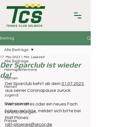
Beitrag
Alle Beiträge
17. Mai 2023
1 Min. Lesezeit
Alle Beiträge
Der Sparclub ist wieder
Heimspieltermine
da!
Damen
Der Sparclub kehrt ab dem 
01.07.2023 
Herren
aus seiner Coronapause zurück.
Jugend
Gastronomie
Wer sein altes oder ein neues Fach 
haben möchte, meldet sich bitte bei 
Veranstaltungen
Ralf Plönes: 
Presse
ralf-ploenes@arcor.de