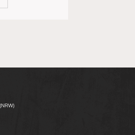
artiger Auftakt der U12
 (NRW)