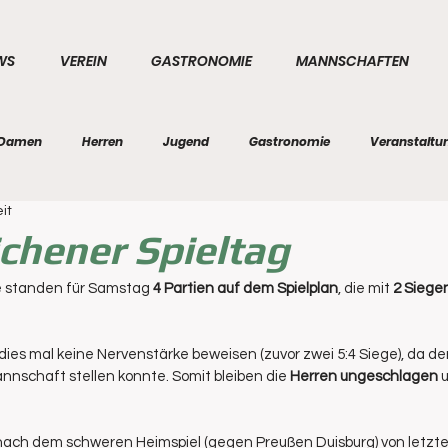
WS
VEREIN
GASTRONOMIE
MANNSCHAFTEN
Damen
Herren
Jugend
Gastronomie
Veranstaltu
it
chener Spieltag
standen für Samstag 
4 Partien auf dem Spielplan
, die mit 
2 Siege
dies mal keine Nervenstärke beweisen (zuvor zwei 5:4 Siege), da de
nnschaft stellen konnte. Somit bleiben die 
Herren ungeschlagen
 
nach dem schweren Heimspiel (gegen Preußen Duisburg) von letzte