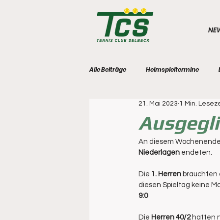
NE
Alle Beiträge
Heimspieltermine
21. Mai 2023
1 Min. Leseze
Ausgegli
An diesem Wochenende 
Niederlagen
 endeten.
Die 
1. Herren
 brauchten 
diesen Spieltag keine Ma
9:0
Die 
Herren 40/2
 hatten 