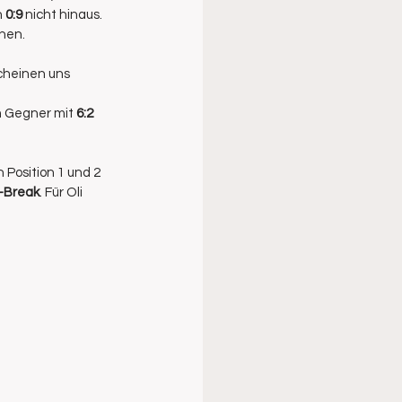
 
0:9 
nicht hinaus. 
hen.
cheinen uns 
 Gegner mit
 6:2 
n Position 1 und 2 
e-Break
. Für Oli 