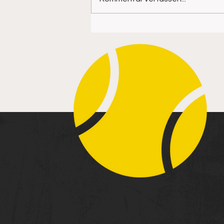
☀️ Sommer, Sonne, Genuss –
unsere neue Sommerkarte
ist da! 🍽️