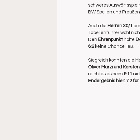
schweres Auswärtsspiel v
BW Spellen und Preußen 
Auch die 
Herren 30/1
 em
Tabellenführer wohl nich
Den 
Ehrenpunkt
 holte 
Do
6:2
 keine Chance ließ.
Siegreich konnten die 
He
Oliver Marzi und Karsten 
reichtes es beim 
9:11
 ni
Endergebnis hier: 7:2 fü