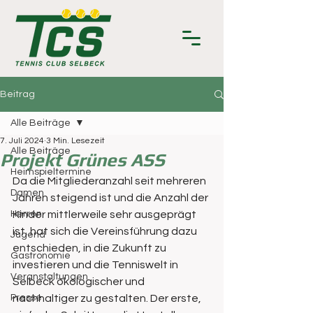
Beitrag
Alle Beiträge
7. Juli 2024
3 Min. Lesezeit
Alle Beiträge
Projekt Grünes ASS
Heimspieltermine
Da die Mitgliederanzahl seit mehreren 
Damen
Jahren steigend ist und die Anzahl der 
Herren
Kinder mittlerweile sehr ausgeprägt 
ist, hat sich die Vereinsführung dazu 
Jugend
entschieden, in die Zukunft zu 
Gastronomie
investieren und die Tenniswelt in 
Veranstaltungen
Selbeck ökologischer und 
Presse
nachhaltiger zu gestalten. Der erste, 