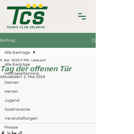
Beitrag
Alle Beiträge
4. Apr. 2024
0 Min. Lesezeit
Alle Beiträge
Tag der offenen Tür
Heimspieltermine
Aktualisiert:
2. Mai 2024
Damen
Herren
Jugend
Gastronomie
Veranstaltungen
Presse