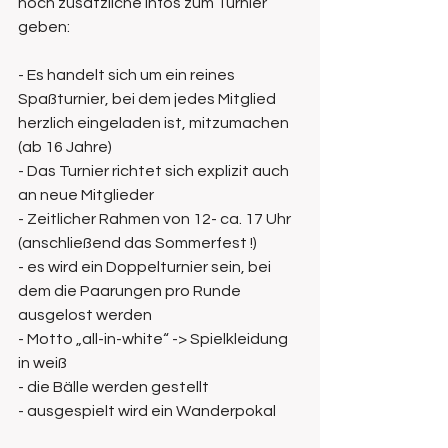
noch zusätzliche Infos zum Turnier 
geben:
- Es handelt sich um ein reines 
Spaßturnier, bei dem jedes Mitglied 
herzlich eingeladen ist, mitzumachen 
(ab 16 Jahre)
- Das Turnier richtet sich explizit auch 
an neue Mitglieder 
- Zeitlicher Rahmen von 12- ca. 17 Uhr 
(anschließend das Sommerfest !)
- es wird ein Doppelturnier sein, bei 
dem die Paarungen pro Runde 
ausgelost werden
- Motto „all-in-white“ -> Spielkleidung 
in weiß 
- die Bälle werden gestellt
- ausgespielt wird ein Wanderpokal