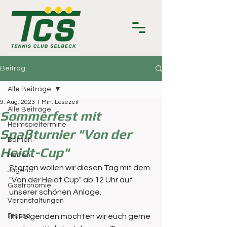
Beitrag
Alle Beiträge
9. Aug. 2023
1 Min. Lesezeit
Alle Beiträge
Sommerfest mit
Heimspieltermine
Spaßturnier "Von der
Damen
Heidt-Cup"
Herren
Starten wollen wir diesen Tag mit dem  
Jugend
"Von der Heidt Cup" ab 12 Uhr auf 
Gastronomie
unserer schönen Anlage.
Veranstaltungen
Presse
Im Folgenden möchten wir euch gerne 