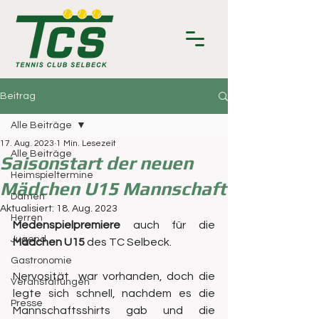
Beitrag
Alle Beiträge
17. Aug. 2023
1 Min. Lesezeit
Alle Beiträge
Saisonstart der neuen
Heimspieltermine
Mädchen U15 Mannschaft
Damen
Aktualisiert:
18. Aug. 2023
Herren
Medenspielpremiere
 auch für die 
Jugend
Mädchen U15
 des TC Selbeck.
Gastronomie
Nervosität  war vorhanden, doch die 
Veranstaltungen
legte sich schnell, nachdem es die 
Presse
Mannschaftsshirts gab und die 